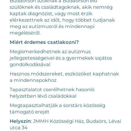
Budaörsön azoknak a Budaörsön élő
szülőknek és családtagoknak, akik nemrég
kaptak diagnózist, vagy most érzik
elérkezettnek az időt, hogy többet tudjanak
meg az autizmusról és mindennapi
megéléséről.
Miért érdemes csatlakozni?
Megismerkedhetnek az autizmus
jellegzetességeivel és a gyermekek sajátos
gondolkodásával
Hasznos módszereket, eszközöket kaphatnak
a mindennapokhoz
Tapasztalatot cserélhetnek hasonló
helyzetben lévő családokkal
Megtapasztalhatják a sorstárs közösség
támogató erejét
Helyszín
: JMMH Közösségi Ház, Budaörs, Lévai
utca 34