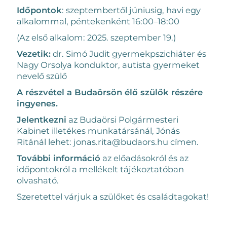
Időpontok
: szeptembertől júniusig, havi egy
alkalommal, péntekenként 16:00–18:00
(Az első alkalom: 2025. szeptember 19.)
Vezetik:
dr. Simó Judit gyermekpszichiáter és
Nagy Orsolya konduktor, autista gyermeket
nevelő szülő
A részvétel a Budaörsön élő szülők részére
ingyenes.
Jelentkezni
az Budaörsi Polgármesteri
Kabinet illetékes munkatársánál, Jónás
Ritánál lehet: jonas.rita@budaors.hu címen.
További információ
az előadásokról és az
időpontokról a mellékelt tájékoztatóban
olvasható.
Szeretettel várjuk a szülőket és családtagokat!