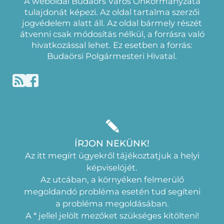
A weboldal Budaörs Város Önkormányzata
tulajdonát képezi. Az oldal tartalma szerzői
jogvédelem alatt áll. Az oldal bármely részét
átvenni csak módosítás nélkül, a forrásra való
hivatkozással lehet. Ez esetben a forrás:
Budaörsi Polgármesteri Hivatal.
ÍRJON NEKÜNK!
Az itt megírt ügyekről tájékoztatjuk a helyi
képviselójét.
Az utcában, a környéken felmerülő
megoldandó probléma esetén tud segíteni
a probléma megoldásában.
A * jellel jelölt mezőket szükséges kitölteni!