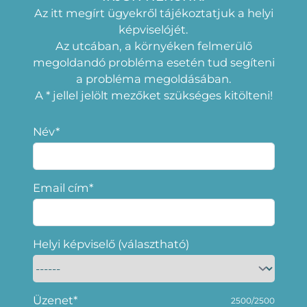
Az itt megírt ügyekről tájékoztatjuk a helyi
képviselójét.
Az utcában, a környéken felmerülő
megoldandó probléma esetén tud segíteni
a probléma megoldásában.
A * jellel jelölt mezőket szükséges kitölteni!
Név*
Email cím*
Helyi képviselő (választható)
Üzenet*
2500/2500