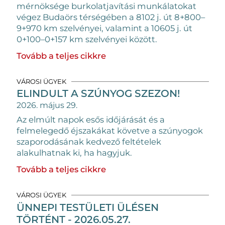
mérnöksége burkolatjavítási munkálatokat
végez Budaörs térségében a 8102 j. út 8+800–
9+970 km szelvényei, valamint a 10605 j. út
0+100–0+157 km szelvényei között.
Tovább a teljes cikkre
VÁROSI ÜGYEK
ELINDULT A SZÚNYOG SZEZON!
2026. május 29.
Az elmúlt napok esős időjárását és a
felmelegedő éjszakákat követve a szúnyogok
szaporodásának kedvező feltételek
alakulhatnak ki, ha hagyjuk.
Tovább a teljes cikkre
VÁROSI ÜGYEK
ÜNNEPI TESTÜLETI ÜLÉSEN
TÖRTÉNT - 2026.05.27.