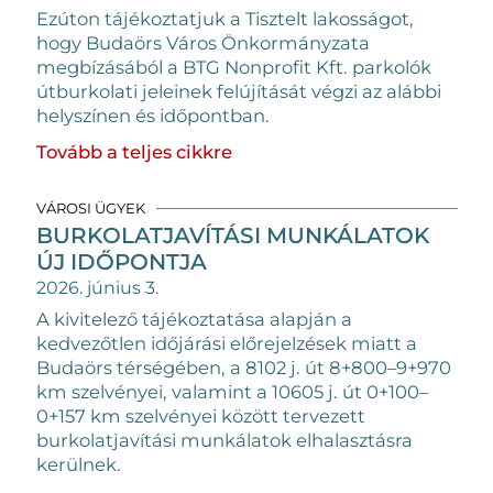
Ezúton tájékoztatjuk a Tisztelt lakosságot,
hogy Budaörs Város Önkormányzata
megbízásából a BTG Nonprofit Kft. parkolók
útburkolati jeleinek felújítását végzi az alábbi
helyszínen és időpontban.
Tovább a teljes cikkre
VÁROSI ÜGYEK
BURKOLATJAVÍTÁSI MUNKÁLATOK
ÚJ IDŐPONTJA
2026. június 3.
A kivitelező tájékoztatása alapján a
kedvezőtlen időjárási előrejelzések miatt a
Budaörs térségében, a 8102 j. út 8+800–9+970
km szelvényei, valamint a 10605 j. út 0+100–
0+157 km szelvényei között tervezett
burkolatjavítási munkálatok elhalasztásra
kerülnek.