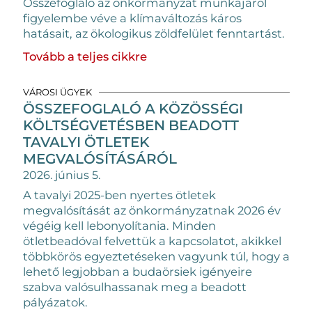
Összefoglaló az önkormányzat munkájáról
figyelembe véve a klímaváltozás káros
hatásait, az ökologikus zöldfelület fenntartást.
Tovább a teljes cikkre
VÁROSI ÜGYEK
ÖSSZEFOGLALÓ A KÖZÖSSÉGI
KÖLTSÉGVETÉSBEN BEADOTT
TAVALYI ÖTLETEK
MEGVALÓSÍTÁSÁRÓL
2026. június 5.
A tavalyi 2025-ben nyertes ötletek
megvalósítását az önkormányzatnak 2026 év
végéig kell lebonyolítania. Minden
ötletbeadóval felvettük a kapcsolatot, akikkel
többkörös egyeztetéseken vagyunk túl, hogy a
lehető legjobban a budaörsiek igényeire
szabva valósulhassanak meg a beadott
pályázatok.