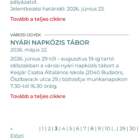
pályázatot.
Jelentkezési határidő: 2026. június 23.
Tovább a teljes cikkre
VÁROSI ÜGYEK
NYÁRI NAPKÖZIS TÁBOR
2026. május 22.
2026. június 29-től – augusztus 19-ig tartó
időszakban a városi nyári napközis tábort a
Kesjár Csaba Általános Iskola (2040 Budaörs,
Őszibarack utca 29.) biztosítja munkanapokon
7.30-tól 16.30 óráig.
Tovább a teljes cikkre
«
|
1
|
2
|
3
|
4
|
5
|
6
|
7
|
8
|
9
|
10
|
...
|
29
|
30
|
Előző