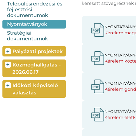
keresett szövegrésznek m
Településrendezési és
fejlesztési
dokumentumok
Nyomtatványok
NYOMTATVÁNY
Stratégiai
Kérelem magán
dokumentumok
+
Pályázati projektek
NYOMTATVÁNY
Kérelem közte
+
Közmeghallgatás -
2026.06.17
NYOMTATVÁNY
+
Időközi képviselő
Kérelem gondoz
választás
NYOMTATVÁNY
Kérelem életke