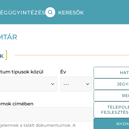
SÉG
ÜGYINTÉZÉS
KERESŐK
MTÁR
OK
tum tipusok közül
Év
HA
JEG
RE
umok címében
TELEPÜL
FEJLESZTÉ
NYO
gjelennek a talált dokumentumok. A