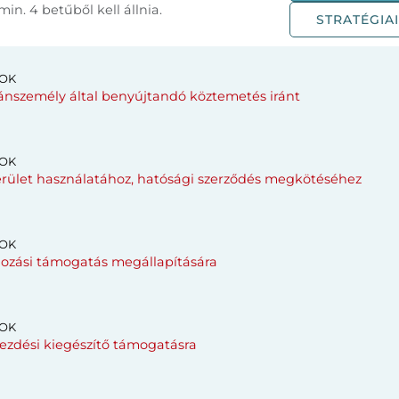
in. 4 betűből kell állnia.
STRATÉGI
OK
személy által benyújtandó köztemetés iránt
OK
rület használatához, hatósági szerződés megkötéséhez
OK
ási támogatás megállapítására
OK
zdési kiegészítő támogatásra