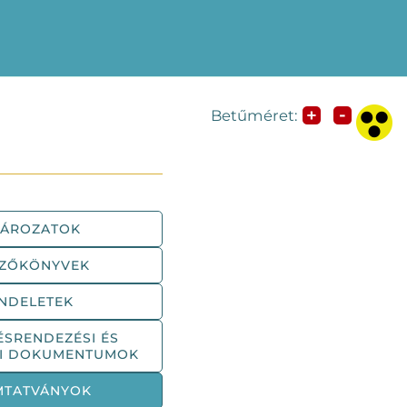
-
+
Betűméret:
TÁROZATOK
YZŐKÖNYVEK
NDELETEK
ÉSRENDEZÉSI ÉS
SI DOKUMENTUMOK
MTATVÁNYOK