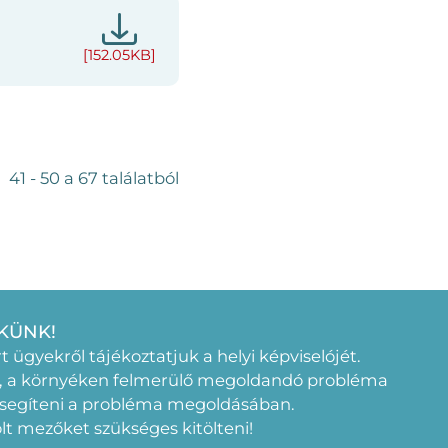
[152.05KB]
41 - 50 a 67 találatból
KÜNK!
rt ügyekről tájékoztatjuk a helyi képviselójét.
, a környéken felmerülő megoldandó probléma
 segíteni a probléma megoldásában.
elölt mezőket szükséges kitölteni!