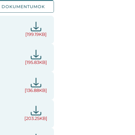
AI DOKUMENTUMOK
[199.19KB]
[195.83KB]
[136.88KB]
[203.25KB]