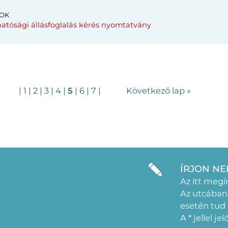
OK
atósági állásfoglalás kérés nyomtatvány
|
1
|
2
|
3
|
4
|
5
|
6
|
7
|
Következő lap »
ÍRJON NE
Az itt megí
Az utcában
esetén tud
A * jellel j