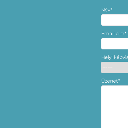
Név*
Email cím*
Helyi képvi
Üzenet*