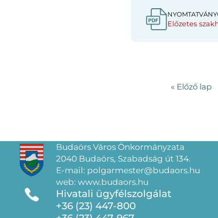
NYOMTATVÁNY
Előzetes szakh
« Előző lap
Budaörs Város Önkormányzata
2040 Budaörs, Szabadság út 134.
E-mail: polgarmester@budaors.hu
web: www.budaors.hu
Hivatali ügyfélszolgálat
+36 (23) 447-800
+36 (23) 447-967