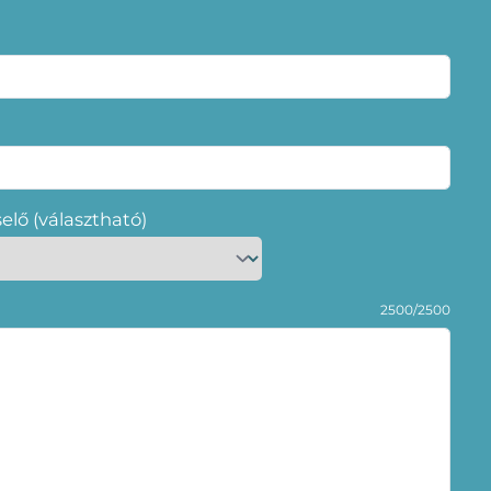
selő (választható)
2500/2500