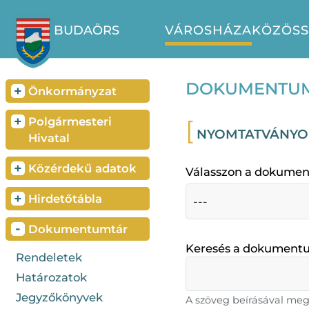
BUDAÖRS
VÁROSHÁZA
KÖZÖS
DOKUMENTU
+
Önkormányzat
+
Polgármesteri
NYOMTATVÁNY
Hivatal
+
Közérdekű adatok
Válasszon a dokumen
+
Hirdetőtábla
-
Dokumentumtár
Keresés a dokument
Rendeletek
Határozatok
Jegyzőkönyvek
A szöveg beírásával me