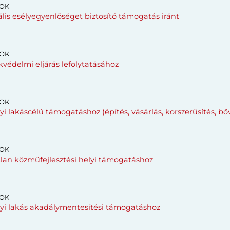
OK
lis esélyegyenlõséget biztosító támogatás iránt
OK
védelmi eljárás lefolytatásához
OK
i lakáscélú támogatáshoz (építés, vásárlás, korszerűsítés, bővi
OK
an közműfejlesztési helyi támogatáshoz
OK
lyi lakás akadálymentesítési támogatáshoz