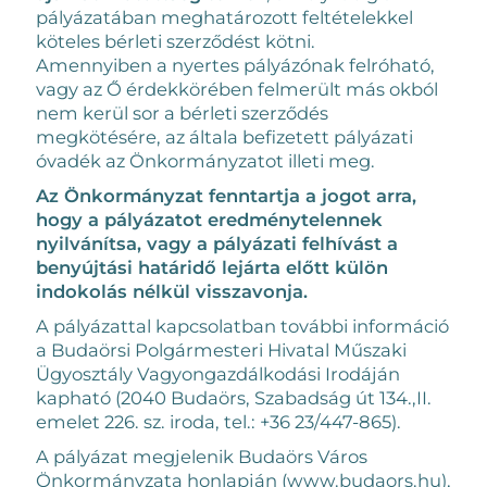
pályázatában meghatározott feltételekkel
köteles bérleti szerződést kötni.
Amennyiben a nyertes pályázónak felróható,
vagy az Ő érdekkörében felmerült más okból
nem kerül sor a bérleti szerződés
megkötésére, az általa befizetett pályázati
óvadék az Önkormányzatot illeti meg.
Az Önkormányzat fenntartja a jogot arra,
hogy a pályázatot eredménytelennek
nyilvánítsa, vagy a pályázati felhívást a
benyújtási határidő lejárta előtt külön
indokolás nélkül visszavonja.
A pályázattal kapcsolatban további információ
a Budaörsi Polgármesteri Hivatal Műszaki
Ügyosztály Vagyongazdálkodási Irodáján
kapható (2040 Budaörs, Szabadság út 134.,II.
emelet 226. sz. iroda, tel.: +36 23/447-865).
A pályázat megjelenik Budaörs Város
Önkormányzata honlapján (www.budaors.hu),