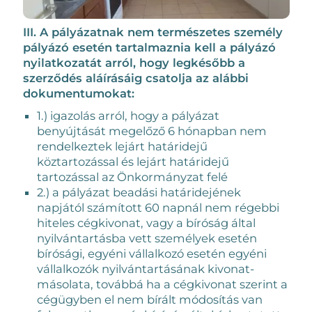
III. A pályázatnak nem természetes személy
pályázó esetén tartalmaznia kell a pályázó
nyilatkozatát arról, hogy legkésőbb a
szerződés aláírásáig csatolja az alábbi
dokumentumokat:
1.) igazolás arról, hogy a pályázat
benyújtását megelőző 6 hónapban nem
rendelkeztek lejárt határidejű
köztartozással és lejárt határidejű
tartozással az Önkormányzat felé
2.) a pályázat beadási határidejének
napjától számított 60 napnál nem régebbi
hiteles cégkivonat, vagy a bíróság által
nyilvántartásba vett személyek esetén
bírósági, egyéni vállalkozó esetén egyéni
vállalkozók nyilvántartásának kivonat-
másolata, továbbá ha a cégkivonat szerint a
cégügyben el nem bírált módosítás van