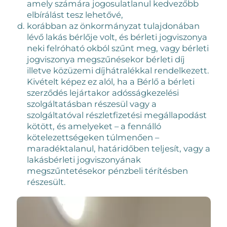
amely számára jogosulatlanul kedvezőbb
elbírálást tesz lehetővé,
korábban az önkormányzat tulajdonában
lévő lakás bérlője volt, és bérleti jogviszonya
neki felróható okból szűnt meg, vagy bérleti
jogviszonya megszűnésekor bérleti díj
illetve közüzemi díjhátralékkal rendelkezett.
Kivételt képez ez alól, ha a Bérlő a bérleti
szerződés lejártakor adósságkezelési
szolgáltatásban részesül vagy a
szolgáltatóval részletfizetési megállapodást
kötött, és amelyeket – a fennálló
kötelezettségeken túlmenően –
maradéktalanul, határidőben teljesít, vagy a
lakásbérleti jogviszonyának
megszűntetésekor pénzbeli térítésben
részesült.