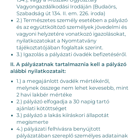
Vagyongazdálkodási Irodáján (Budaörs,
Szabadság út 134. II. em. 226. iroda)
2.) Természetes személy esetében a pályázó
és az együttköltöző személyek jövedelmi és
vagyoni helyzetére vonatkozó igazolásokat,
nyilatkozatokat a Nyomtatvány
tájékoztatójában foglaltak szerint.
3.) Igazolás a pályázati óvadék befizetéséről.
II. A pályázatnak tartalmaznia kell a pályázó
alábbi nyilatkozatait:
1.) a megajánlott óvadék mértékéről,
melynek összege nem lehet kevesebb, mint
2 havi lakbér mértéke
2.) pályázó elfogadja a 30 napig tartó
ajánlati kötöttséget
3.) pályázó a lakás kiíráskori állapotát
megismerte
4.) pályázati felhívásra benyújtott
pályázatában szereplő személyes adatainak