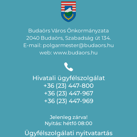
Budaörs Város Önkormányzata
2040 Budaörs, Szabadság út 134.
E-mail: polgarmester@budaors.hu
web: www.budaors.hu
Hivatali ügyfélszolgálat
+36 (23) 447-800
+36 (23) 447-967
+36 (23) 447-969
Jelenleg zárva!
Nyitás: hétfő 08:00
Ügyfélszolgálati nyitvatartás