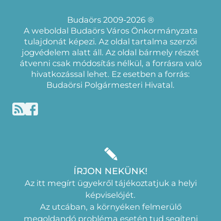
Budaörs 2009-2026 ®
A weboldal Budaörs Város Önkormányzata
tulajdonát képezi. Az oldal tartalma szerzői
jogvédelem alatt áll. Az oldal bármely részét
átvenni csak módosítás nélkül, a forrásra való
hivatkozással lehet. Ez esetben a forrás:
Budaörsi Polgármesteri Hivatal.
ÍRJON NEKÜNK!
Az itt megírt ügyekről tájékoztatjuk a helyi
képviselójét.
Az utcában, a környéken felmerülő
megoldandó probléma esetén tud segíteni