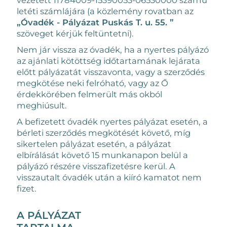
vezetett 11784009-15390053-06530000 számú
letéti számlájára (a közlemény rovatban az
„Óvadék - Pályázat Puskás T. u. 55. ”
szöveget kérjük feltüntetni).
Nem jár vissza az óvadék, ha a nyertes pályázó
az ajánlati kötöttség időtartamának lejárata
előtt pályázatát visszavonta, vagy a szerződés
megkötése neki felróható, vagy az Ő
érdekkörében felmerült más okból
meghiúsult.
A befizetett óvadék nyertes pályázat esetén, a
bérleti szerződés megkötését követő, míg
sikertelen pályázat esetén, a pályázat
elbírálását követő 15 munkanapon belül a
pályázó részére visszafizetésre kerül. A
visszautalt óvadék után a kiíró kamatot nem
fizet.
A PÁLYÁZAT