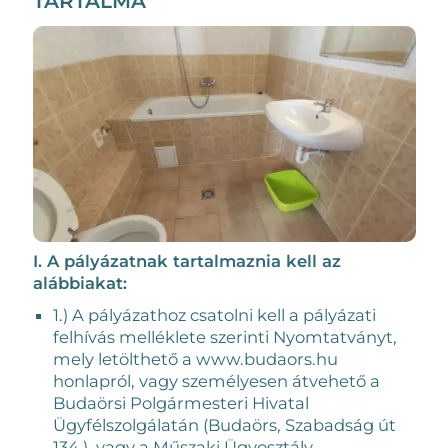
TARTALMA
I. A pályázatnak tartalmaznia kell az
alábbiakat:
1.) A pályázathoz csatolni kell a pályázati
felhívás melléklete szerinti Nyomtatványt,
mely letölthető a www.budaors.hu
honlapról, vagy személyesen átvehető a
Budaörsi Polgármesteri Hivatal
Ügyfélszolgálatán (Budaörs, Szabadság út
134.), vagy a Műszaki Ügyosztály