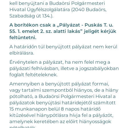
kell benyújtani a Budaörsi Polgármesteri
Hivatal Ügyfélszolgálatára (2040 Budaörs,
Szabadság út 134.).
A borítékon csak a „Pályázat - Puskás T. u.
55. 1. emelet 2. sz. alatti lakás” jeligét kérjük
feltüntetni.
A határidőn túl benyújtott pályázat nem kerül
elbírálásra.
Érvénytelen a pályázat, ha nem felel meg a
pályázati felhívásban, illetve a jogszabályokban
foglalt feltételeknek.
Amennyiben a benyújtott pályázat formai,
vagy tartalmi szempontból hiányos, de a hiány
pótolható, a Budaörsi Polgármesteri Hivatal a
pályázatok benyújtási határidejétől számított
15 munkanapon belül 8 napos határidő
kitűzésével hiánypótlásra hívja fel a pályázót,
amelynek keretében az előírt hiányosságok
pótolhatók.