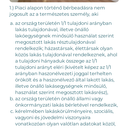
1.) Piaci alapon történő bérbeadásra nem
jogosult az a természetes személy, aki
az ország területén 1/1 tulajdoni arányban
lakás tulajdonával, illetve önálló
lakóegységnek minősülő használat szerint
megosztott lakás résztulajdonával
rendelkezik; házastársak, élettársak olyan
közös lakás tulajdonával rendelkeznek, ahol
a tulajdoni hányaduk összege az 1/1
tulajdoni arányt eléri (kivételt képez az 1/1
arányban haszonélvezeti joggal terhelten
örökölt és a haszonélvező által lakott lakás,
illetve önálló lakásegységnek minősülő,
használat szerint megosztott lakásrész),
az ország területén önálló állami vagy
önkormányzati lakás bérletével rendelkezik,
kérelmében lakáskörülményeire, szociális,
vagyoni és jövedelmi viszonyaira
vonatkozóan olyan valótlan adatokat közöl,