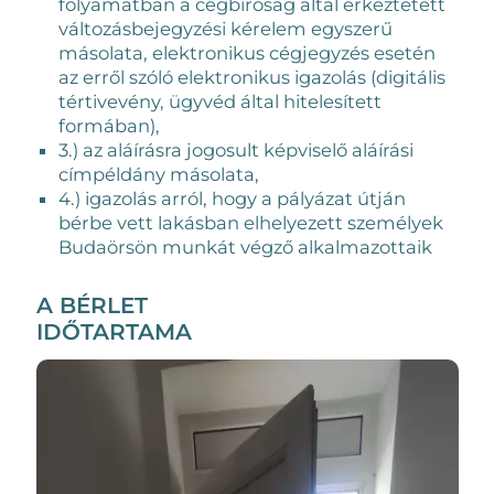
folyamatban a cégbíróság által érkeztetett
változásbejegyzési kérelem egyszerű
másolata, elektronikus cégjegyzés esetén
az erről szóló elektronikus igazolás (digitális
tértivevény, ügyvéd által hitelesített
formában),
3.) az aláírásra jogosult képviselő aláírási
címpéldány másolata,
4.) igazolás arról, hogy a pályázat útján
bérbe vett lakásban elhelyezett személyek
Budaörsön munkát végző alkalmazottaik
A BÉRLET
IDŐTARTAMA