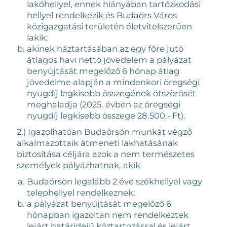
lakóhellyel, ennek hiányában tartózkodási
hellyel rendelkezik és Budaörs Város
közigazgatási területén életvitelszerűen
lakik;
akinek háztartásában az egy főre jutó
átlagos havi nettó jövedelem a pályázat
benyújtását megelőző 6 hónap átlag
jövedelme alapján a mindenkori öregségi
nyugdíj legkisebb összegének ötszörösét
meghaladja (2025. évben az öregségi
nyugdíj legkisebb összege 28.500,- Ft).
2.) Igazolhatóan Budaörsön munkát végző
alkalmazottaik átmeneti lakhatásának
biztosítása céljára azok a nem természetes
személyek pályázhatnak, akik
Budaörsön legalább 2 éve székhellyel vagy
telephellyel rendelkeznek;
a pályázat benyújtását megelőző 6
hónapban igazoltan nem rendelkeztek
lejárt határidejű köztartozással és lejárt